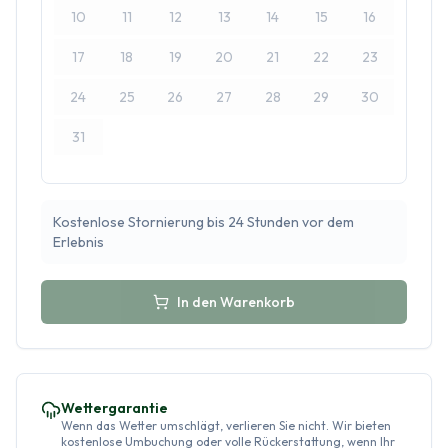
10
11
12
13
14
15
16
17
18
19
20
21
22
23
24
25
26
27
28
29
30
31
Kostenlose Stornierung bis 24 Stunden vor dem
Erlebnis
In den Warenkorb
Wettergarantie
Wenn das Wetter umschlägt, verlieren Sie nicht. Wir bieten
kostenlose Umbuchung oder volle Rückerstattung, wenn Ihr