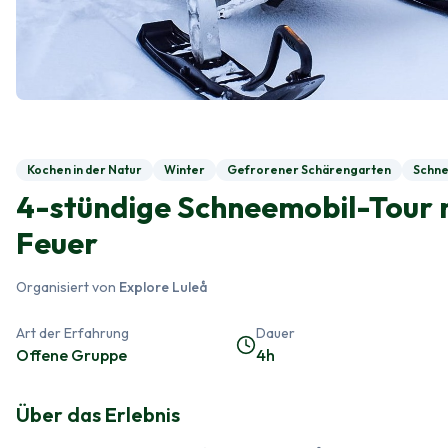
Kochen in der Natur
Winter
Gefrorener Schärengarten
Schne
4-stündige Schneemobil-Tour 
Feuer
Organisiert von
Explore Luleå
Art der Erfahrung
Dauer
Offene Gruppe
4h
Über das Erlebnis