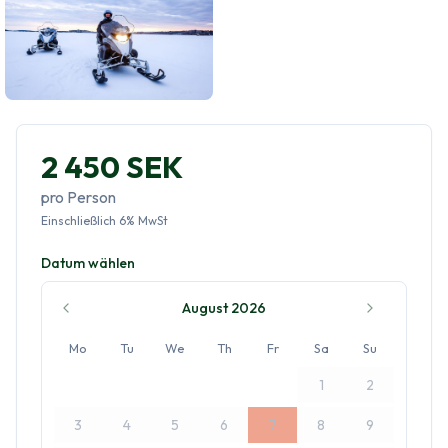
2 450 SEK
pro Person
Einschließlich
6
%
MwSt
Datum wählen
August 2026
Mo
Tu
We
Th
Fr
Sa
Su
1
2
3
4
5
6
7
8
9