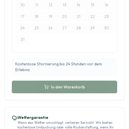
10
11
12
13
14
15
16
17
18
19
20
21
22
23
24
25
26
27
28
29
30
31
Kostenlose Stornierung bis 24 Stunden vor dem
Erlebnis
In den Warenkorb
Wettergarantie
Wenn das Wetter umschlägt, verlieren Sie nicht. Wir bieten
kostenlose Umbuchung oder volle Rückerstattung, wenn Ihr