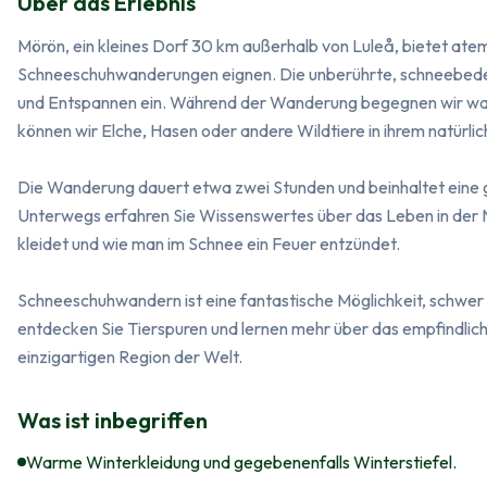
Über das Erlebnis
Mörön, ein kleines Dorf 30 km außerhalb von Luleå, bietet atem
Schneeschuhwanderungen eignen. Die unberührte, schneebedeck
und Entspannen ein. Während der Wanderung begegnen wir wahr
können wir Elche, Hasen oder andere Wildtiere in ihrem natürl
Die Wanderung dauert etwa zwei Stunden und beinhaltet eine ge
Unterwegs erfahren Sie Wissenswertes über das Leben in der N
kleidet und wie man im Schnee ein Feuer entzündet.

Schneeschuhwandern ist eine fantastische Möglichkeit, schwer 
entdecken Sie Tierspuren und lernen mehr über das empfindlich
einzigartigen Region der Welt.
Was ist inbegriffen
Warme Winterkleidung und gegebenenfalls Winterstiefel.