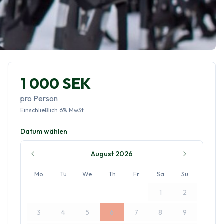
1 000 SEK
pro Person
Einschließlich
6
%
MwSt
Datum wählen
August 2026
Mo
Tu
We
Th
Fr
Sa
Su
1
2
3
4
5
6
7
8
9