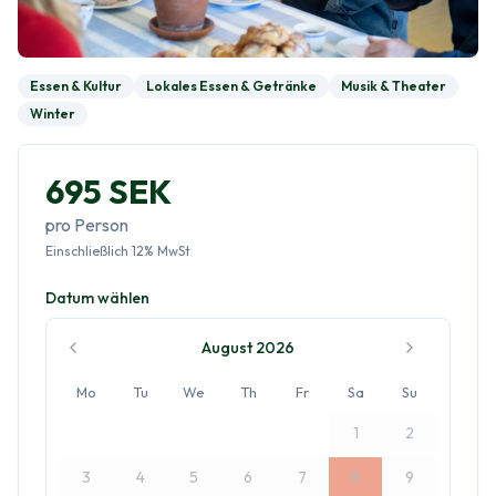
Essen & Kultur
Lokales Essen & Getränke
Musik & Theater
Winter
695 SEK
pro Person
Einschließlich
12
%
MwSt
Datum wählen
August 2026
Mo
Tu
We
Th
Fr
Sa
Su
1
2
3
4
5
6
7
8
9