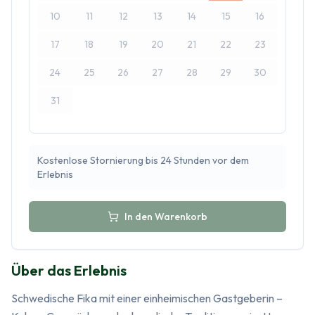
10
11
12
13
14
15
16
17
18
19
20
21
22
23
24
25
26
27
28
29
30
31
Kostenlose Stornierung bis 24 Stunden vor dem
Erlebnis
In den Warenkorb
Über das Erlebnis
Schwedische Fika mit einer einheimischen Gastgeberin – 