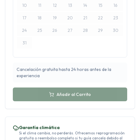
10
11
12
13
14
15
16
17
18
19
20
21
22
23
24
25
26
27
28
29
30
31
Cancelación gratuita hasta 24 horas antes de la
experiencia
Añadir al Carrito
Garantía climática
Si el clima cambia, no perderás. Ofrecemos reprogramación
gratuita o reembolso completo si tu guía cancela debido al