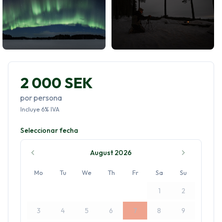
2 000 SEK
por persona
Incluye
6
%
IVA
Seleccionar fecha
August 2026
Mo
Tu
We
Th
Fr
Sa
Su
1
2
3
4
5
6
7
8
9