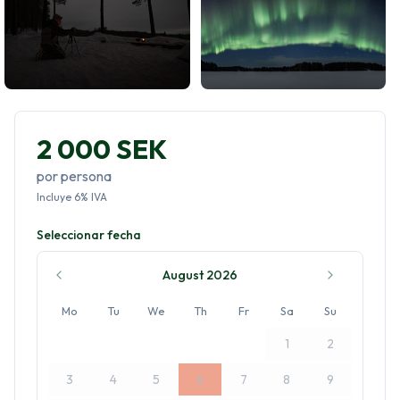
2 000 SEK
por persona
Incluye
6
%
IVA
Seleccionar fecha
August 2026
Mo
Tu
We
Th
Fr
Sa
Su
1
2
3
4
5
6
7
8
9