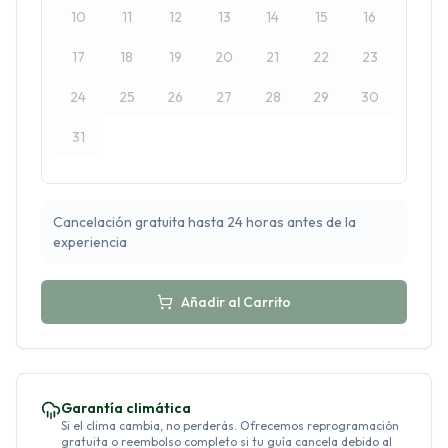
10
11
12
13
14
15
16
17
18
19
20
21
22
23
24
25
26
27
28
29
30
31
Cancelación gratuita hasta 24 horas antes de la
experiencia
Añadir al Carrito
Garantía climática
Si el clima cambia, no perderás. Ofrecemos reprogramación
gratuita o reembolso completo si tu guía cancela debido al