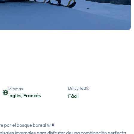
Dificultad
Idiomas
Inglés, Francés
Fácil
 por el bosque boreal ❄️🌲

isajes invernales para disfrutar de una combinación perfecta 