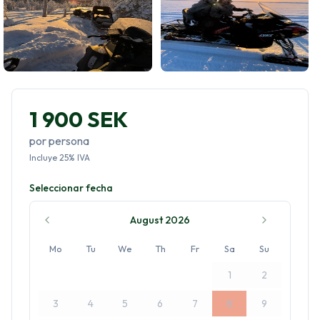
1 900 SEK
por persona
Incluye
25
%
IVA
Seleccionar fecha
August 2026
Mo
Tu
We
Th
Fr
Sa
Su
1
2
3
4
5
6
7
8
9