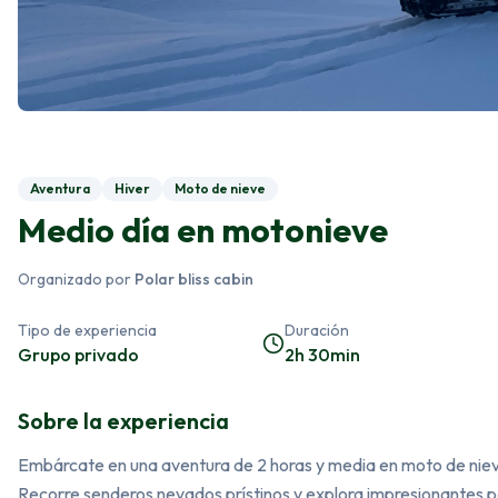
Aventura
Hiver
Moto de nieve
Medio día en motonieve
Organizado por
Polar bliss cabin
Tipo de experiencia
Duración
Grupo privado
2h 30min
Sobre la experiencia
Embárcate en una aventura de 2 horas y media en moto de nieve
Recorre senderos nevados prístinos y explora impresionantes pa