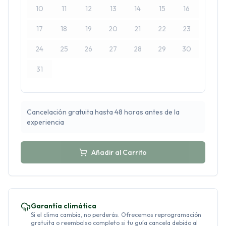
10
11
12
13
14
15
16
17
18
19
20
21
22
23
24
25
26
27
28
29
30
31
Cancelación gratuita hasta 48 horas antes de la
experiencia
Añadir al Carrito
Garantía climática
Si el clima cambia, no perderás. Ofrecemos reprogramación
gratuita o reembolso completo si tu guía cancela debido al