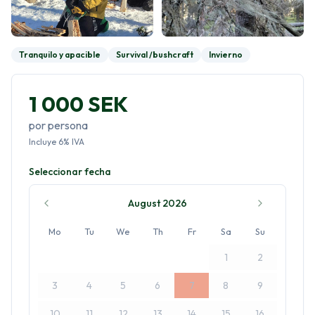
Tranquilo y apacible
Survival /bushcraft
Invierno
1 000 SEK
por persona
Incluye
6
%
IVA
Seleccionar fecha
August 2026
Mo
Tu
We
Th
Fr
Sa
Su
1
2
3
4
5
6
7
8
9
10
11
12
13
14
15
16