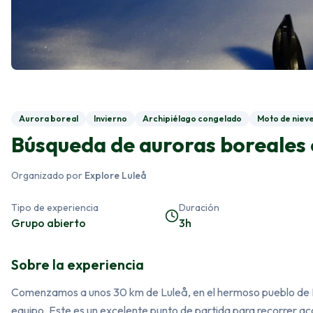
Aurora boreal
Invierno
Archipiélago congelado
Moto de niev
Búsqueda de auroras boreales 
Organizado por
Explore Luleå
Tipo de experiencia
Duración
Grupo abierto
3h
Sobre la experiencia
Comenzamos a unos 30 km de Luleå, en el hermoso pueblo de M
equipo. Este es un excelente punto de partida para recorrer ac