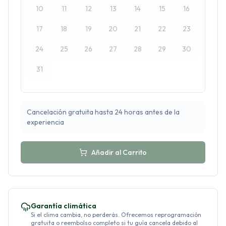
10
11
12
13
14
15
16
17
18
19
20
21
22
23
24
25
26
27
28
29
30
31
Cancelación gratuita hasta 24 horas antes de la
experiencia
Añadir al Carrito
Garantía climática
Si el clima cambia, no perderás. Ofrecemos reprogramación
gratuita o reembolso completo si tu guía cancela debido al