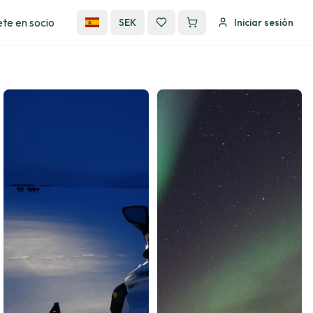
te en socio
SEK
Iniciar sesión