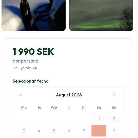
1 990 SEK
por persona
Incluye
6
%
IVA
Seleccionar fecha
August 2026
Mo
Tu
We
Th
Fr
Sa
Su
1
2
3
4
5
6
7
8
9