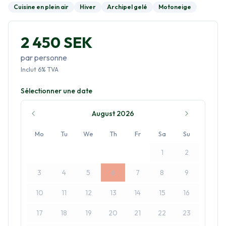
Cuisine en plein air
Hiver
Archipel gelé
Motoneige
2 450 SEK
par personne
Inclut
6
%
TVA
Sélectionner une date
August 2026
Mo
Tu
We
Th
Fr
Sa
Su
1
2
3
4
5
6
7
8
9
10
11
12
13
14
15
16
17
18
19
20
21
22
23